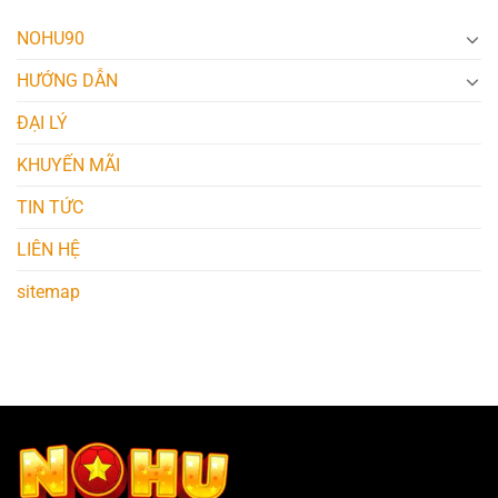
Tài
Bạn
Xỉu
Thắng
NOHU90
–
Lớn
Toàn
HƯỚNG DẪN
Tập
Mẫu
Cầu
ĐẠI LÝ
Xịn
Tại
KHUYẾN MÃI
Nohu90
TIN TỨC
LIÊN HỆ
sitemap