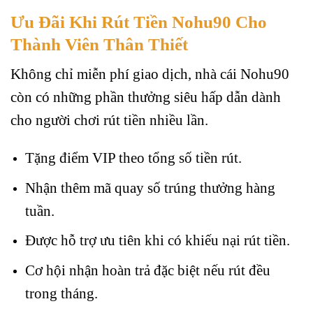
Ưu Đãi Khi Rút Tiền Nohu90 Cho
Thành Viên Thân Thiết
Không chỉ miễn phí giao dịch, nhà cái Nohu90
còn có những phần thưởng siêu hấp dẫn dành
cho người chơi rút tiền nhiều lần.
Tặng điểm VIP theo tổng số tiền rút.
Nhận thêm mã quay số trúng thưởng hàng
tuần.
Được hỗ trợ ưu tiên khi có khiếu nại rút tiền.
Cơ hội nhận hoàn trả đặc biệt nếu rút đều
trong tháng.