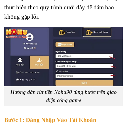
thực hiện theo quy trình dưới đây để đảm bảo
không gặp lỗi.
Hướng dẫn rút tiền Nohu90 từng bước trên giao
diện cổng game
Bước 1: Đăng Nhập Vào Tài Khoản