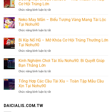
Nhân
Giản,
Cơ Hội Trúng Lớn
Mỗi
Ngư
Dễ
Ngày
Chức năng bình luận bị tắt
ở
–
Trúng
Đường
Trải
Thưởng
Mạt
Neko May Mắn – Biểu Tượng Vàng Mang Tài Lộc
Nghiệm
Chược
Đại
Tại Nohu90
Nohu90
Dương
Chức năng bình luận bị tắt
ở
–
Huyền
Neko
Thử
Bí
May
Bí Kíp Nổ Hũ – Mở Khóa Cơ Hội Trúng Thưởng Lớn
Thách
Tại
Mắn
Trí
Tại Nohu90
Nohu90
–
Tuệ,
Chức năng bình luận bị tắt
ở
Biểu
Cơ
Bí
Tượng
Hội
Kíp
Kinh Nghiệm Chơi Tài Xỉu Nohu90: Bí Quyết Giúp
Vàng
Trúng
Nổ
Mang
Bạn Thắng Lớn
Lớn
Hũ
Tài
Chức năng bình luận bị tắt
ở
–
Lộc
Kinh
Mở
Tại
Nghiệm
Tổng Hợp Các Cầu Tài Xỉu – Toàn Tập Mẫu Cầu
Khóa
Nohu90
Chơi
Cơ
Xịn Tại Nohu90
Tài
Hội
Chức năng bình luận bị tắt
ở
Xỉu
Trúng
Tổng
Nohu90:
Thưởng
Hợp
Bí
Lớn
Các
DAICIALIS.COM.TW
Quyết
Tại
Cầu
Giúp
Nohu90