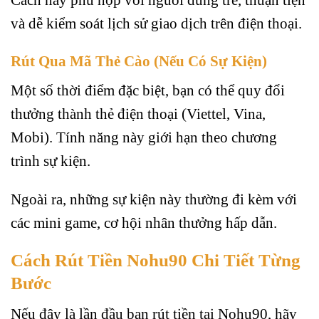
và dễ kiểm soát lịch sử giao dịch trên điện thoại.
Rút Qua Mã Thẻ Cào (Nếu Có Sự Kiện)
Một số thời điểm đặc biệt, bạn có thể quy đổi
thưởng thành thẻ điện thoại (Viettel, Vina,
Mobi). Tính năng này giới hạn theo chương
trình sự kiện.
Ngoài ra, những sự kiện này thường đi kèm với
các mini game, cơ hội nhân thưởng hấp dẫn.
Cách Rút Tiền Nohu90 Chi Tiết Từng
Bước
Nếu đây là lần đầu bạn rút tiền tại Nohu90, hãy