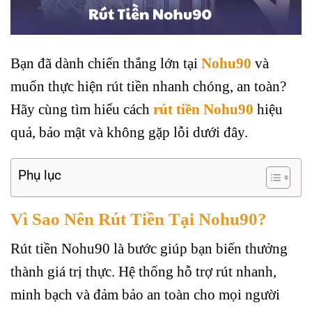
Bạn đã dành chiến thắng lớn tại
Nohu90
và
muốn thực hiện rút tiền nhanh chóng, an toàn?
Hãy cùng tìm hiểu cách
rút tiền Nohu90
hiệu
quả, bảo mật và không gặp lỗi dưới đây.
Phụ lục
Vì Sao Nên Rút Tiền Tại Nohu90?
Rút tiền Nohu90 là bước giúp bạn biến thưởng
thành giá trị thực. Hệ thống hỗ trợ rút nhanh,
minh bạch và đảm bảo an toàn cho mọi người