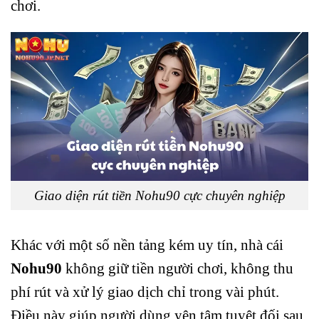
chơi.
Giao diện rút tiền Nohu90 cực chuyên nghiệp
Khác với một số nền tảng kém uy tín, nhà cái
Nohu90
không giữ tiền người chơi, không thu
phí rút và xử lý giao dịch chỉ trong vài phút.
Điều này giúp người dùng yên tâm tuyệt đối sau