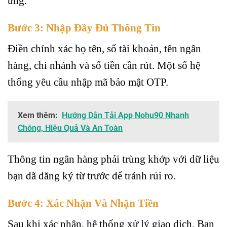
ứng.
Bước 3: Nhập Đầy Đủ Thông Tin
Điền chính xác họ tên, số tài khoản, tên ngân
hàng, chi nhánh và số tiền cần rút. Một số hệ
thống yêu cầu nhập mã bảo mật OTP.
Xem thêm:
Hướng Dẫn Tải App Nohu90 Nhanh
Chóng, Hiệu Quả Và An Toàn
Thông tin ngân hàng phải trùng khớp với dữ liệu
bạn đã đăng ký từ trước để tránh rủi ro.
Bước 4: Xác Nhận Và Nhận Tiền
Sau khi xác nhận, hệ thống xử lý giao dịch. Bạn