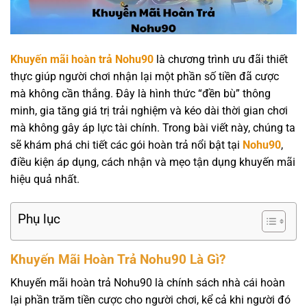
Khuyến mãi hoàn trả Nohu90
là chương trình ưu đãi thiết
thực giúp người chơi nhận lại một phần số tiền đã cược
mà không cần thắng. Đây là hình thức “đền bù” thông
minh, gia tăng giá trị trải nghiệm và kéo dài thời gian chơi
mà không gây áp lực tài chính. Trong bài viết này, chúng ta
sẽ khám phá chi tiết các gói hoàn trả nổi bật tại
Nohu90
,
điều kiện áp dụng, cách nhận và mẹo tận dụng khuyến mãi
hiệu quả nhất.
Phụ lục
Khuyến Mãi Hoàn Trả Nohu90 Là Gì?
Khuyến mãi hoàn trả Nohu90 là chính sách nhà cái hoàn
lại phần trăm tiền cược cho người chơi, kể cả khi người đó