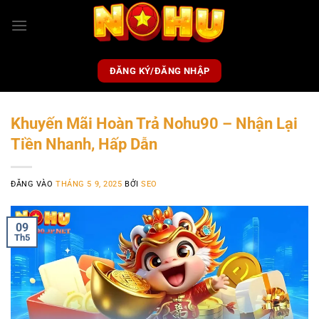
Bỏ
qua
nội
dung
ĐĂNG KÝ/ĐĂNG NHẬP
Khuyến Mãi Hoàn Trả Nohu90 – Nhận Lại
Tiền Nhanh, Hấp Dẫn
ĐĂNG VÀO
THÁNG 5 9, 2025
BỞI
SEO
09
Th5