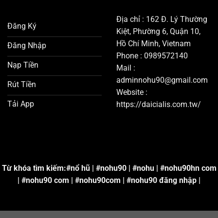
Địa chỉ : 162 Đ. Lý Thường
Đăng Ký
Kiệt, Phường 6, Quận 10,
Hồ Chí Minh, Vietnam
Đăng Nhập
Phone : 0989572140
Nạp Tiền
Mail :
adminnohu90@gmail.com
Rút Tiền
Website :
Tải App
https://daicialis.com.tw/
Từ khóa tìm kiếm:#nổ hũ | #nohu90 | #nohu | #nohu90hn com
| #nohu90 com | #nohu90com | #nohu90 đăng nhập |