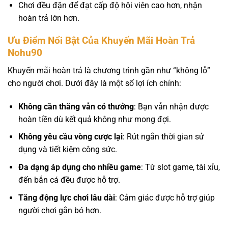
Chơi đều đặn để đạt cấp độ hội viên cao hơn, nhận
hoàn trả lớn hơn.
Ưu Điểm Nổi Bật Của Khuyến Mãi Hoàn Trả
Nohu90
Khuyến mãi hoàn trả là chương trình gần như “không lỗ”
cho người chơi. Dưới đây là một số lợi ích chính:
Không cần thắng vẫn có thưởng
: Bạn vẫn nhận được
hoàn tiền dù kết quả không như mong đợi.
Không yêu cầu vòng cược lại
: Rút ngắn thời gian sử
dụng và tiết kiệm công sức.
Đa dạng áp dụng cho nhiều game
: Từ slot game, tài xỉu,
đến bắn cá đều được hỗ trợ.
Tăng động lực chơi lâu dài
: Cảm giác được hỗ trợ giúp
người chơi gắn bó hơn.