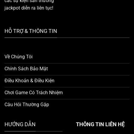
các sự kiện săn thưởng
jackpot diễn ra liên tục!
HỖ TRỢ & THÔNG TIN
Về Chúng Tôi
Chính Sách Bảo Mật
Điều Khoản & Điều Kiện
Chơi Game Có Trách Nhiệm
Câu Hỏi Thường Gặp
HƯỚNG DẪN
THÔNG TIN LIÊN HỆ