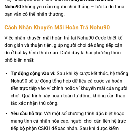
Nohu90
không yêu cầu người chơi thắng – tức là dù thua
bạn vẫn có thể nhận thưởng.
Cách Nhận Khuyến Mãi Hoàn Trả Nohu90
Việc nhận khuyến mãi hoàn trả tại Nohu90 được thiết kế
đơn giản và thuận tiện, giúp người chơi dễ dàng tiếp cận
dù ở bất kỳ hình thức nào. Dưới đây là hai phương thức
phổ biến nhất:
Tự động cộng vào ví:
Sau khi kỳ cược kết thúc, hệ thống
Nohu90 sẽ tự động tổng hợp dữ liệu cá cược và hoàn
tiền trực tiếp vào ví chính hoặc ví khuyến mãi của người
chơi. Quá trình này hoàn toàn tự động, không cần thao
tác xác nhận thủ công.
Yêu cầu hỗ trợ:
Với một số chương trình đặc biệt hoặc
mang tính cá nhân hóa cao, người chơi cần liên hệ trực
tiếp bộ phận CSKH để xác nhận. Sau khi được kiểm