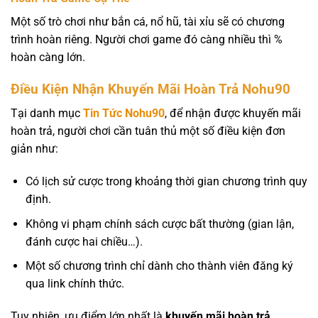
Một số trò chơi như bắn cá, nổ hũ, tài xỉu sẽ có chương
trình hoàn riêng. Người chơi game đó càng nhiều thì %
hoàn càng lớn.
Điều Kiện Nhận Khuyến Mãi Hoàn Trả Nohu90
Tại danh mục
Tin Tức Nohu90
, để nhận được khuyến mãi
hoàn trả, người chơi cần tuân thủ một số điều kiện đơn
giản như:
Có lịch sử cược trong khoảng thời gian chương trình quy
định.
Không vi phạm chính sách cược bất thường (gian lận,
đánh cược hai chiều…).
Một số chương trình chỉ dành cho thành viên đăng ký
qua link chính thức.
Tuy nhiên, ưu điểm lớn nhất là
khuyến mãi hoàn trả