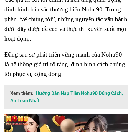
định hình bản sắc thương hiệu Nohu90. Trong
phần “về chúng tôi”, những nguyên tắc vận hành
dưới đây được đề cao và thực thi xuyên suốt mọi
hoạt động.
Đằng sau sự phát triển vững mạnh của Nohu90
là hệ thống giá trị rõ ràng, định hình cách chúng
tôi phục vụ cộng đồng.
Xem thêm:
Hướng Dẫn Nạp Tiền Nohu90 Đúng Cách,
An Toàn Nhất