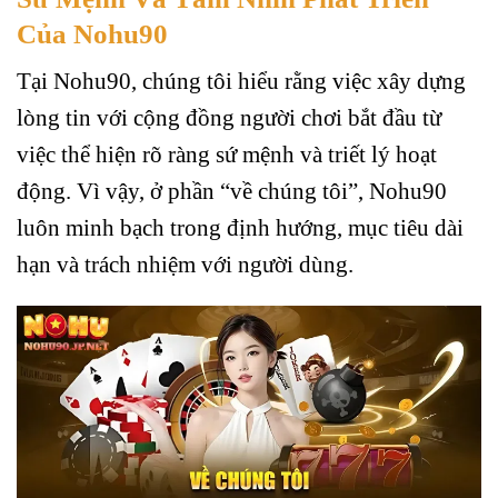
Của Nohu90
Tại Nohu90, chúng tôi hiểu rằng việc xây dựng
lòng tin với cộng đồng người chơi bắt đầu từ
việc thể hiện rõ ràng sứ mệnh và triết lý hoạt
động. Vì vậy, ở phần “về chúng tôi”, Nohu90
luôn minh bạch trong định hướng, mục tiêu dài
hạn và trách nhiệm với người dùng.