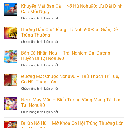
Khuyến Mãi Bắn Cá – Nổ Hũ Nohu90: Ưu Đãi Đỉnh
Cao Mỗi Ngày
Chức năng bình luận bị tắt
ở
Khuyến
Mãi
Hướng Dẫn Chơi Rồng Hổ Nohu90 Đơn Giản, Dễ
Bắn
Trúng Thưởng
Cá
Chức năng bình luận bị tắt
ở
–
Hướng
Nổ
Dẫn
Bắn Cá Nhân Ngư – Trải Nghiệm Đại Dương
Hũ
Chơi
Nohu90:
Huyền Bí Tại Nohu90
Rồng
Ưu
Chức năng bình luận bị tắt
ở
Hổ
Đãi
Bắn
Nohu90
Đỉnh
Cá
Đường Mạt Chược Nohu90 – Thử Thách Trí Tuệ,
Đơn
Cao
Nhân
Giản,
Cơ Hội Trúng Lớn
Mỗi
Ngư
Dễ
Ngày
Chức năng bình luận bị tắt
ở
–
Trúng
Đường
Trải
Thưởng
Mạt
Neko May Mắn – Biểu Tượng Vàng Mang Tài Lộc
Nghiệm
Chược
Đại
Tại Nohu90
Nohu90
Dương
Chức năng bình luận bị tắt
ở
–
Huyền
Neko
Thử
Bí
May
Bí Kíp Nổ Hũ – Mở Khóa Cơ Hội Trúng Thưởng Lớn
Thách
Tại
Mắn
Trí