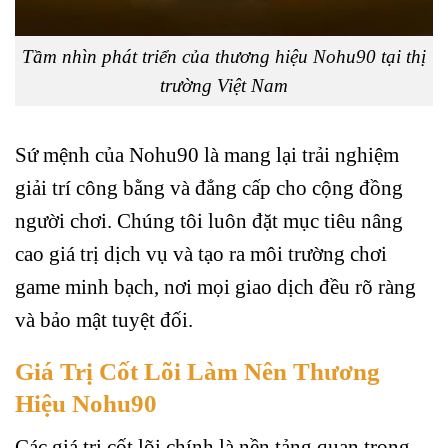
Tầm nhìn phát triển của thương hiệu Nohu90 tại thị
trường Việt Nam
Sứ mệnh của Nohu90 là mang lại trải nghiệm
giải trí công bằng và đẳng cấp cho cộng đồng
người chơi. Chúng tôi luôn đặt mục tiêu nâng
cao giá trị dịch vụ và tạo ra môi trường chơi
game minh bạch, nơi mọi giao dịch đều rõ ràng
và bảo mật tuyệt đối.
Giá Trị Cốt Lõi Làm Nên Thương
Hiệu Nohu90
Các giá trị cốt lõi chính là nền tảng quan trọng