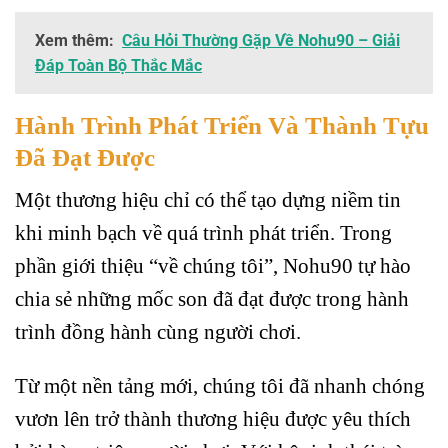
Xem thêm:
Câu Hỏi Thường Gặp Về Nohu90 – Giải
Đáp Toàn Bộ Thắc Mắc
Hành Trình Phát Triển Và Thành Tựu
Đã Đạt Được
Một thương hiệu chỉ có thể tạo dựng niềm tin
khi minh bạch về quá trình phát triển. Trong
phần giới thiệu “về chúng tôi”, Nohu90 tự hào
chia sẻ những mốc son đã đạt được trong hành
trình đồng hành cùng người chơi.
Từ một nền tảng mới, chúng tôi đã nhanh chóng
vươn lên trở thành thương hiệu được yêu thích