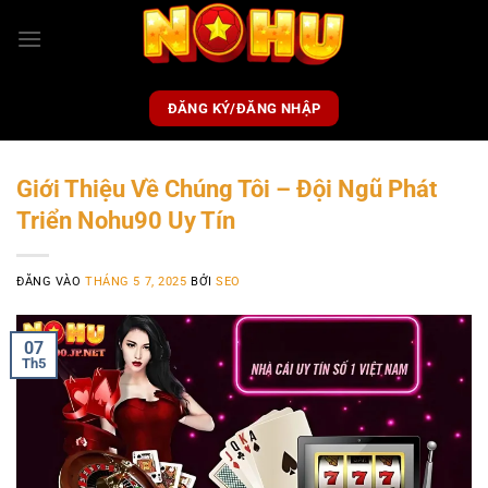
Bỏ
qua
nội
dung
ĐĂNG KÝ/ĐĂNG NHẬP
Giới Thiệu Về Chúng Tôi – Đội Ngũ Phát
Triển Nohu90 Uy Tín
ĐĂNG VÀO
THÁNG 5 7, 2025
BỞI
SEO
07
Th5