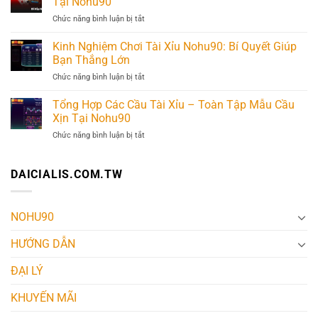
Tại Nohu90
Nohu90
–
Tuệ,
Chức năng bình luận bị tắt
ở
Biểu
Cơ
Bí
Tượng
Hội
Kíp
Kinh Nghiệm Chơi Tài Xỉu Nohu90: Bí Quyết Giúp
Vàng
Trúng
Nổ
Mang
Bạn Thắng Lớn
Lớn
Hũ
Tài
Chức năng bình luận bị tắt
ở
–
Lộc
Kinh
Mở
Tại
Nghiệm
Tổng Hợp Các Cầu Tài Xỉu – Toàn Tập Mẫu Cầu
Khóa
Nohu90
Chơi
Cơ
Xịn Tại Nohu90
Tài
Hội
Chức năng bình luận bị tắt
ở
Xỉu
Trúng
Tổng
Nohu90:
Thưởng
Hợp
Bí
Lớn
Các
DAICIALIS.COM.TW
Quyết
Tại
Cầu
Giúp
Nohu90
Tài
Bạn
Xỉu
Thắng
NOHU90
–
Lớn
Toàn
HƯỚNG DẪN
Tập
Mẫu
Cầu
ĐẠI LÝ
Xịn
Tại
KHUYẾN MÃI
Nohu90