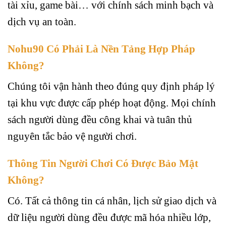
tài xỉu, game bài… với chính sách minh bạch và
dịch vụ an toàn.
Nohu90 Có Phải Là Nền Tảng Hợp Pháp
Không?
Chúng tôi vận hành theo đúng quy định pháp lý
tại khu vực được cấp phép hoạt động. Mọi chính
sách người dùng đều công khai và tuân thủ
nguyên tắc bảo vệ người chơi.
Thông Tin Người Chơi Có Được Bảo Mật
Không?
Có. Tất cả thông tin cá nhân, lịch sử giao dịch và
dữ liệu người dùng đều được mã hóa nhiều lớp,