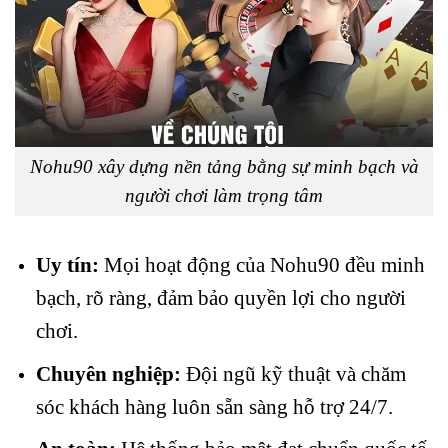
Nohu90 xây dựng nền tảng bằng sự minh bạch và
người chơi làm trọng tâm
Uy tín:
Mọi hoạt động của Nohu90 đều minh
bạch, rõ ràng, đảm bảo quyền lợi cho người
chơi.
Chuyên nghiệp:
Đội ngũ kỹ thuật và chăm
sóc khách hàng luôn sẵn sàng hỗ trợ 24/7.