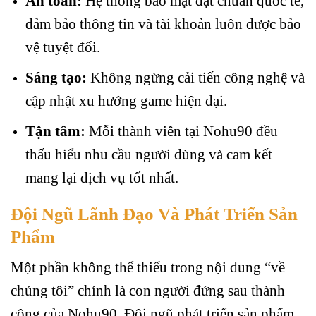
An toàn:
Hệ thống bảo mật đạt chuẩn quốc tế,
đảm bảo thông tin và tài khoản luôn được bảo
vệ tuyệt đối.
Sáng tạo:
Không ngừng cải tiến công nghệ và
cập nhật xu hướng game hiện đại.
Tận tâm:
Mỗi thành viên tại Nohu90 đều
thấu hiểu nhu cầu người dùng và cam kết
mang lại dịch vụ tốt nhất.
Đội Ngũ Lãnh Đạo Và Phát Triển Sản
Phẩm
Một phần không thể thiếu trong nội dung “về
chúng tôi” chính là con người đứng sau thành
công của Nohu90. Đội ngũ phát triển sản phẩm