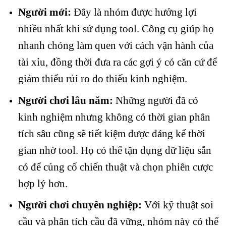
Người mới:
Đây là nhóm được hưởng lợi
nhiều nhất khi sử dụng tool. Công cụ giúp họ
nhanh chóng làm quen với cách vận hành của
tài xỉu, đồng thời đưa ra các gợi ý có căn cứ để
giảm thiểu rủi ro do thiếu kinh nghiệm.
Người chơi lâu năm:
Những người đã có
kinh nghiệm nhưng không có thời gian phân
tích sâu cũng sẽ tiết kiệm được đáng kể thời
gian nhờ tool. Họ có thể tận dụng dữ liệu sẵn
có để củng cố chiến thuật và chọn phiên cược
hợp lý hơn.
Người chơi chuyên nghiệp:
Với kỹ thuật soi
cầu và phân tích cầu đã vững, nhóm này có thể