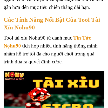
gần hơn đến mục tiêu chiến thắng dài hạn.
Các Tính Năng Nổi Bật Của Tool Tài
Xỉu Nohu90
Tool tài xỉu Nohu90 từ danh mục
Tin Tức
Nọhu90
tích hợp nhiều tính năng thông minh
nhằm hỗ trợ tối đa cho người chơi trong quá
trình đưa ra quyết định cược.