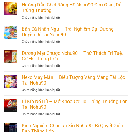
Mãi
Hướng Dẫn Chơi Rồng Hổ Nohu90 Đơn Giản, Dễ
Bắn
Trúng Thưởng
Cá
Chức năng bình luận bị tắt
ở
–
Hướng
Nổ
Dẫn
Bắn Cá Nhân Ngư – Trải Nghiệm Đại Dương
Hũ
Chơi
Nohu90:
Huyền Bí Tại Nohu90
Rồng
Ưu
Chức năng bình luận bị tắt
ở
Hổ
Đãi
Bắn
Nohu90
Đỉnh
Cá
Đường Mạt Chược Nohu90 – Thử Thách Trí Tuệ,
Đơn
Cao
Nhân
Giản,
Cơ Hội Trúng Lớn
Mỗi
Ngư
Dễ
Ngày
Chức năng bình luận bị tắt
ở
–
Trúng
Đường
Trải
Thưởng
Mạt
Neko May Mắn – Biểu Tượng Vàng Mang Tài Lộc
Nghiệm
Chược
Đại
Tại Nohu90
Nohu90
Dương
Chức năng bình luận bị tắt
ở
–
Huyền
Neko
Thử
Bí
May
Bí Kíp Nổ Hũ – Mở Khóa Cơ Hội Trúng Thưởng Lớn
Thách
Tại
Mắn
Trí
Tại Nohu90
Nohu90
–
Tuệ,
Chức năng bình luận bị tắt
ở
Biểu
Cơ
Bí
Tượng
Hội
Kíp
Kinh Nghiệm Chơi Tài Xỉu Nohu90: Bí Quyết Giúp
Vàng
Trúng
Nổ
Mang
Bạn Thắng Lớn
Lớn