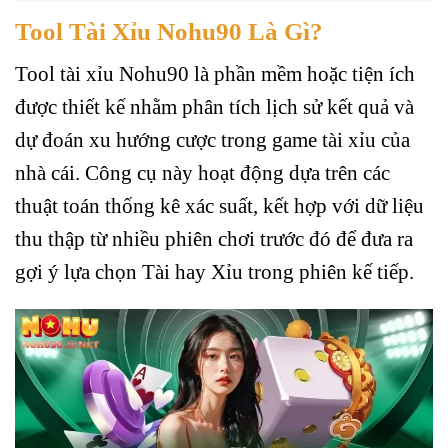
Tool Tài Xỉu Nohu90 Là Gì?
Tool tài xỉu Nohu90 là phần mềm hoặc tiện ích
được thiết kế nhằm phân tích lịch sử kết quả và
dự đoán xu hướng cược trong game tài xỉu của
nhà cái. Công cụ này hoạt động dựa trên các
thuật toán thống kê xác suất, kết hợp với dữ liệu
thu thập từ nhiều phiên chơi trước đó để đưa ra
gợi ý lựa chọn Tài hay Xỉu trong phiên kế tiếp.