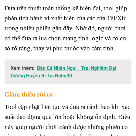
Dựa trên thuật toán thống kê hiện đại, tool giúp
phân tích hành vi xuất hiện của các cửa Tài/Xỉu
trong nhiều phiên gần đây. Nhờ đó, người chơi
có thể đưa ra lựa chọn mang tính logic và có cơ
sở rõ ràng, thay vì phụ thuộc vào cảm tính.
Xem thêm:
Bắn Cá Nhân Ngư – Trải Nghiệm Đại
Dương Huyền Bí Tại Nohu90
Giảm thiểu rủi ro
Tool cập nhật liên tục và đưa ra cảnh báo khi xác
suất dao động quá lớn hoặc không ổn định. Điều
này giúp người chơi tránh được những phiên có