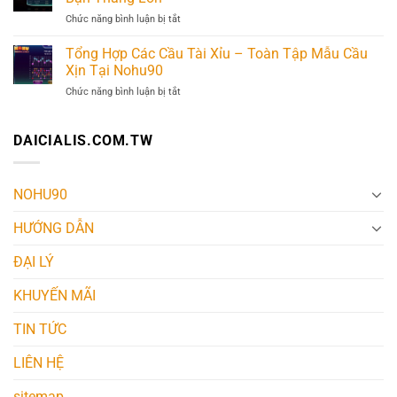
Hũ
Tài
Chức năng bình luận bị tắt
ở
–
Lộc
Kinh
Mở
Tại
Nghiệm
Tổng Hợp Các Cầu Tài Xỉu – Toàn Tập Mẫu Cầu
Khóa
Nohu90
Chơi
Cơ
Xịn Tại Nohu90
Tài
Hội
Chức năng bình luận bị tắt
ở
Xỉu
Trúng
Tổng
Nohu90:
Thưởng
Hợp
Bí
Lớn
Các
DAICIALIS.COM.TW
Quyết
Tại
Cầu
Giúp
Nohu90
Tài
Bạn
Xỉu
Thắng
NOHU90
–
Lớn
Toàn
HƯỚNG DẪN
Tập
Mẫu
Cầu
ĐẠI LÝ
Xịn
Tại
KHUYẾN MÃI
Nohu90
TIN TỨC
LIÊN HỆ
sitemap