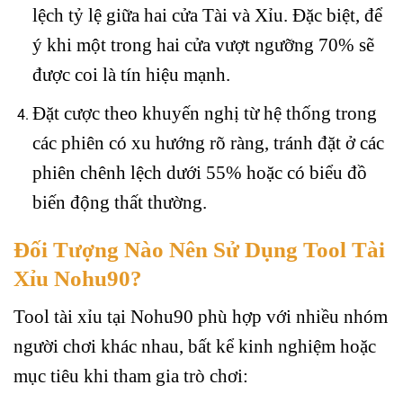
lệch tỷ lệ giữa hai cửa Tài và Xỉu. Đặc biệt, để
ý khi một trong hai cửa vượt ngưỡng 70% sẽ
được coi là tín hiệu mạnh.
Đặt cược theo khuyến nghị từ hệ thống trong
các phiên có xu hướng rõ ràng, tránh đặt ở các
phiên chênh lệch dưới 55% hoặc có biểu đồ
biến động thất thường.
Đối Tượng Nào Nên Sử Dụng Tool Tài
Xỉu Nohu90?
Tool tài xỉu tại Nohu90 phù hợp với nhiều nhóm
người chơi khác nhau, bất kể kinh nghiệm hoặc
mục tiêu khi tham gia trò chơi: