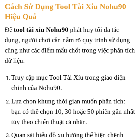
Cách Sử Dụng Tool Tài Xỉu Nohu90
Hiệu Quả
Để
tool tài xỉu Nohu90
phát huy tối đa tác
dụng, người chơi cần nắm rõ quy trình sử dụng
cũng như các điểm mấu chốt trong việc phân tích
dữ liệu.
Truy cập mục Tool Tài Xỉu trong giao diện
chính của Nohu90.
Lựa chọn khung thời gian muốn phân tích:
bạn có thể chọn 10, 30 hoặc 50 phiên gần nhất
tùy theo chiến thuật cá nhân.
Quan sát biểu đồ xu hướng thể hiện chênh