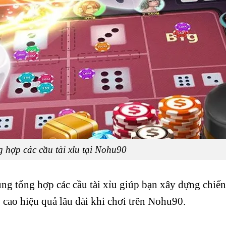
g hợp các cầu tài xỉu tại Nohu90
ụng tổng hợp các cầu tài xỉu giúp bạn xây dựng chiến
g cao hiệu quả lâu dài khi chơi trên Nohu90.