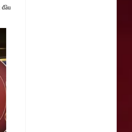
t đầu