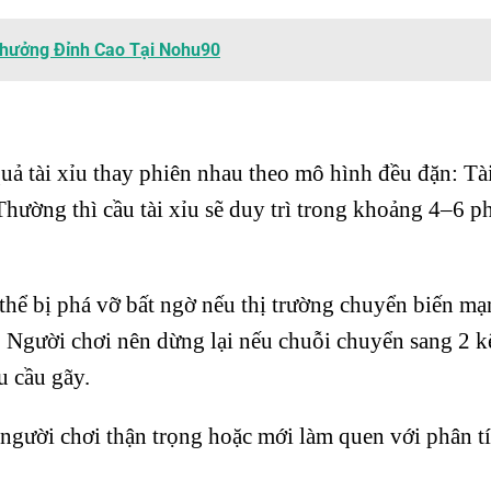
Thưởng Đỉnh Cao Tại Nohu90
uả tài xỉu thay phiên nhau theo mô hình đều đặn: Tà
Thường thì cầu tài xỉu sẽ duy trì trong khoảng 4–6 p
 thể bị phá vỡ bất ngờ nếu thị trường chuyển biến m
 Người chơi nên dừng lại nếu chuỗi chuyển sang 2 k
u cầu gãy.
i người chơi thận trọng hoặc mới làm quen với phân t