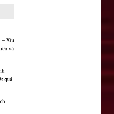
i – Xỉu
hiên và
ạnh
ết quả
ích