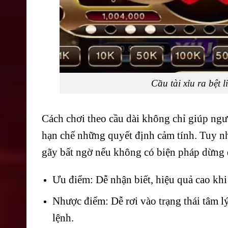
Cầu tài xỉu ra bệt 
Cách chơi theo cầu dài không chỉ giúp ngườ
hạn chế những quyết định cảm tính. Tuy nhi
gãy bất ngờ nếu không có biện pháp dừng 
Ưu điểm: Dễ nhận biết, hiệu quả cao khi
Nhược điểm: Dễ rơi vào trạng thái tâm l
lệnh.