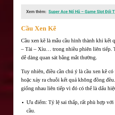
Xem thêm:
Super Ace Nổ Hũ – Game Slot Đổi 
Cầu Xen Kẽ
Cầu xen kẽ là mẫu cầu hình thành khi kết q
– Tài – Xỉu… trong nhiều phiên liên tiếp. 
dễ dàng quan sát bằng mắt thường.
Tuy nhiên, điều cần chú ý là cầu xen kẽ có
hoặc xảy ra chuỗi kết quả không đồng đều.
giống nhau liên tiếp vì đó có thể là dấu hiệ
Ưu điểm: Tỷ lệ sai thấp, rất phù hợp vớ
cầu.