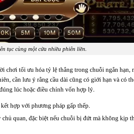
liên tục cùng một cửa nhiều phiên liền.
i chơi tối ưu hóa tỷ lệ thắng trong chuỗi ngắn hạn,
ên, cần lưu ý rằng cầu dài cũng có giới hạn và có th
đúng lúc hoặc điều chỉnh vốn hợp lý.
 kết hợp với phương pháp gấp thếp.
ý chủ quan, đặc biệt nếu chuỗi bị đứt mà không kịp t