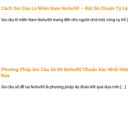
Cách Soi Cầu Lô Miền Nam Nohu90 – Bắt Số Chuẩn Tỷ Lệ
Soi cầu lô miền Nam Nohu90 mang đến cho người chơi một công cụ hỗ [.
Phương Pháp Soi Cầu Số Đề Nohu90 Chuẩn Xác Nhất Hiệ
Nay
Soi cầu số đề tại Nohu90 là phương pháp dự đoán kết quả dựa trên [...]