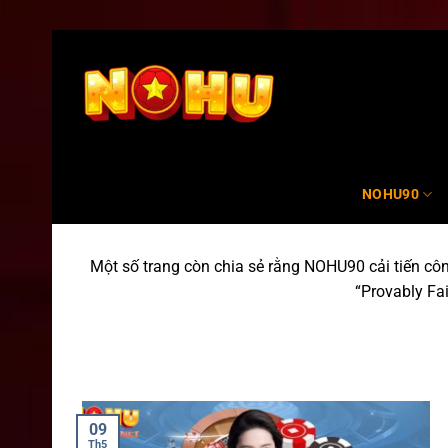
Bỏ
qua
nội
dung
NOHU90
Một số trang còn chia sẻ rằng NOHU90 cải tiến côn
“Provably Fai
09
Th5