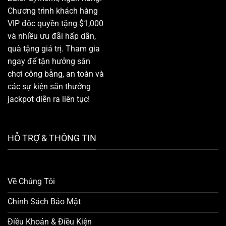
Chương trình khách hàng
VIP độc quyền tặng $1,000
và nhiều ưu đãi hấp dẫn,
quà tặng giá trị. Tham gia
ngay để tận hưởng sân
chơi công bằng, an toàn và
các sự kiện săn thưởng
jackpot diễn ra liên tục!
HỖ TRỢ & THÔNG TIN
Về Chúng Tôi
Chính Sách Bảo Mật
Điều Khoản & Điều Kiện