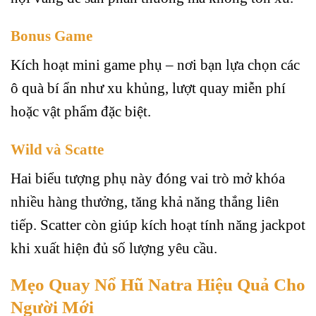
Bonus Game
Kích hoạt mini game phụ – nơi bạn lựa chọn các
ô quà bí ẩn như xu khủng, lượt quay miễn phí
hoặc vật phẩm đặc biệt.
Wild và Scatte
Hai biểu tượng phụ này đóng vai trò mở khóa
nhiều hàng thưởng, tăng khả năng thắng liên
tiếp. Scatter còn giúp kích hoạt tính năng jackpot
khi xuất hiện đủ số lượng yêu cầu.
Mẹo Quay Nổ Hũ Natra Hiệu Quả Cho
Người Mới