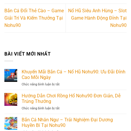
Bắn Cá Đổi Thẻ Cào – Game
Nổ Hũ Siêu Anh Hùng – Slot
Giải Trí Và Kiếm Thưởng Tại
Game Hành Động Đỉnh Tại
Nohu90
Nohu90
BÀI VIẾT MỚI NHẤT
Khuyến Mãi Bắn Cá – Nổ Hũ Nohu90: Ưu Đãi Đỉnh
Cao Mỗi Ngày
Chức năng bình luận bị tắt
ở
Khuyến
Mãi
Hướng Dẫn Chơi Rồng Hổ Nohu90 Đơn Giản, Dễ
Bắn
Trúng Thưởng
Cá
Chức năng bình luận bị tắt
ở
–
Hướng
Nổ
Dẫn
Bắn Cá Nhân Ngư – Trải Nghiệm Đại Dương
Hũ
Chơi
Nohu90:
Huyền Bí Tại Nohu90
Rồng
Ưu