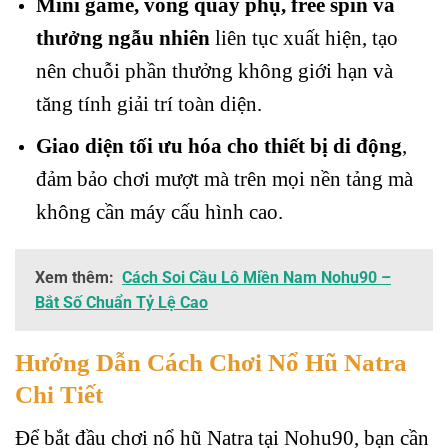
Mini game, vòng quay phụ, free spin và
thưởng ngẫu nhiên
liên tục xuất hiện, tạo
nên chuỗi phần thưởng không giới hạn và
tăng tính giải trí toàn diện.
Giao diện tối ưu hóa cho thiết bị di động
,
đảm bảo chơi mượt mà trên mọi nền tảng mà
không cần máy cấu hình cao.
Xem thêm:
Cách Soi Cầu Lô Miền Nam Nohu90 –
Bắt Số Chuẩn Tỷ Lệ Cao
Hướng Dẫn Cách Chơi Nổ Hũ Natra
Chi Tiết
Để bắt đầu chơi nổ hũ Natra tại Nohu90, bạn cần