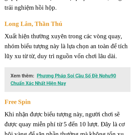
trải nghiệm hồi hộp.
Long Lân, Thần Thú
Xuất hiện thường xuyên trong các vòng quay,
nhóm biểu tượng này là lựa chọn an toàn để tích
lũy xu từ từ, duy trì nguồn vốn chơi lâu dài.
Xem thêm:
Phương Pháp Soi Cầu Số Đề Nohu90
Chuẩn Xác Nhất Hiện Nay
Free Spin
Khi nhận được biểu tượng này, người chơi sẽ
được quay miễn phí từ 5 đến 10 lượt. Đây là cơ
hội vàng để săn phần thưởng mà không tốn xu.