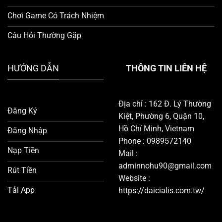
Chơi Game Có Trách Nhiệm
Câu Hỏi Thường Gặp
HƯỚNG DẪN
THÔNG TIN LIÊN HỆ
Địa chỉ : 162 Đ. Lý Thường
Đăng Ký
Kiệt, Phường 6, Quận 10,
Hồ Chí Minh, Vietnam
Đăng Nhập
Phone : 0989572140
Nạp Tiền
Mail :
adminnohu90@gmail.com
Rút Tiền
Website :
Tải App
https://daicialis.com.tw/