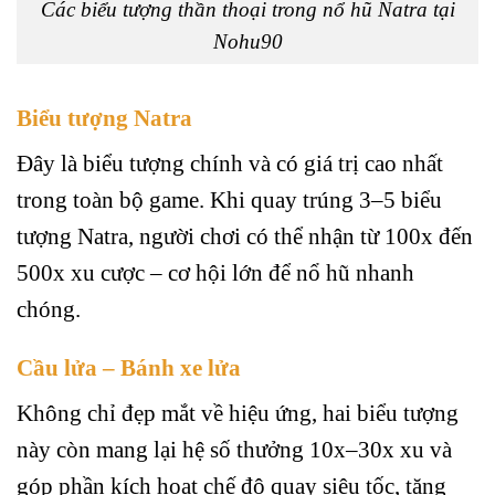
Các biểu tượng thần thoại trong nổ hũ Natra tại
Nohu90
Biểu tượng Natra
Đây là biểu tượng chính và có giá trị cao nhất
trong toàn bộ game. Khi quay trúng 3–5 biểu
tượng Natra, người chơi có thể nhận từ 100x đến
500x xu cược – cơ hội lớn để nổ hũ nhanh
chóng.
Cầu lửa – Bánh xe lửa
Không chỉ đẹp mắt về hiệu ứng, hai biểu tượng
này còn mang lại hệ số thưởng 10x–30x xu và
góp phần kích hoạt chế độ quay siêu tốc, tăng