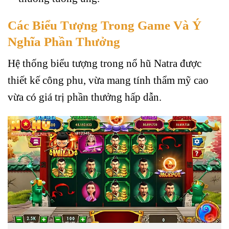
Các Biểu Tượng Trong Game Và Ý
Nghĩa Phần Thưởng
Hệ thống biểu tượng trong nổ hũ Natra được
thiết kế công phu, vừa mang tính thẩm mỹ cao
vừa có giá trị phần thưởng hấp dẫn.