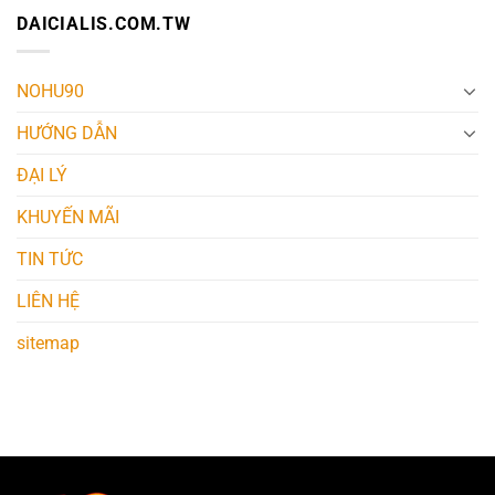
Hợp
Bí
Lớn
Các
DAICIALIS.COM.TW
Quyết
Tại
Cầu
Giúp
Nohu90
Tài
Bạn
Xỉu
Thắng
NOHU90
–
Lớn
Toàn
HƯỚNG DẪN
Tập
Mẫu
Cầu
ĐẠI LÝ
Xịn
Tại
KHUYẾN MÃI
Nohu90
TIN TỨC
LIÊN HỆ
sitemap