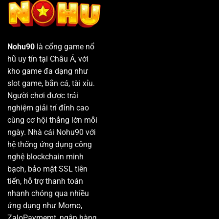
Nohu90
là cổng game nổ
hũ uy tín tại Châu Á, với
kho game đa dạng như
slot game, bắn cá, tài xỉu.
Người chơi được trải
nghiệm giải trí đỉnh cao
cùng cơ hội thắng lớn mỗi
ngày. Nhà cái Nohu90 với
hệ thống ứng dụng công
nghệ blockchain minh
bạch, bảo mật SSL tiên
tiến, hỗ trợ thanh toán
nhanh chóng qua nhiều
ứng dụng như Momo,
ZaloPaymemt, ngân hàng.