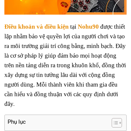
Điều khoản và điều kiện
tại
Nohu90
được thiết
lập nhằm bảo vệ quyền lợi của người chơi và tạo
ra môi trường giải trí công bằng, minh bạch. Đây
là cơ sở pháp lý giúp đảm bảo mọi hoạt động
trên nền tảng diễn ra trong khuôn khổ, đồng thời
xây dựng sự tin tưởng lâu dài với cộng đồng
người dùng. Mỗi thành viên khi tham gia đều
cần hiểu và đồng thuận với các quy định dưới
đây.
Phụ lục