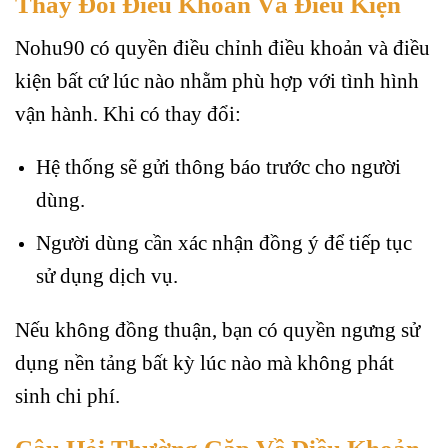
Thay Đổi Điều Khoản Và Điều Kiện
Nohu90 có quyền điều chỉnh điều khoản và điều
kiện bất cứ lúc nào nhằm phù hợp với tình hình
vận hành. Khi có thay đổi:
Hệ thống sẽ gửi thông báo trước cho người
dùng.
Người dùng cần xác nhận đồng ý để tiếp tục
sử dụng dịch vụ.
Nếu không đồng thuận, bạn có quyền ngưng sử
dụng nền tảng bất kỳ lúc nào mà không phát
sinh chi phí.