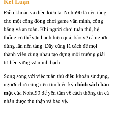
Kết Luận
Điều khoản và điều kiện tại Nohu90 là nền tảng
cho một cộng đồng chơi game văn minh, công
bằng và an toàn. Khi người chơi tuân thủ, hệ
thống có thể vận hành hiệu quả, bảo vệ cả người
dùng lẫn nền tảng. Đây cũng là cách để mọi
thành viên cùng nhau tạo dựng môi trường giải
trí bền vững và minh bạch.
Song song với việc tuân thủ điều khoản sử dụng,
người chơi cũng nên tìm hiểu kỹ
chính sách bảo
mật
của Nohu90 để yên tâm về cách thông tin cá
nhân được thu thập và bảo vệ.