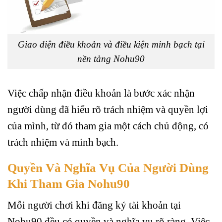
Giao diện điều khoản và điều kiện minh bạch tại
nền tảng Nohu90
Việc chấp nhận điều khoản là bước xác nhận
người dùng đã hiểu rõ trách nhiệm và quyền lợi
của mình, từ đó tham gia một cách chủ động, có
trách nhiệm và minh bạch.
Quyền Và Nghĩa Vụ Của Người Dùng
Khi Tham Gia Nohu90
Mỗi người chơi khi đăng ký tài khoản tại
Nohu90 đều có quyền và nghĩa vụ rõ ràng. Việc