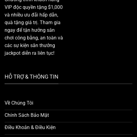
VIP độc quyền tặng $1,000
và nhiều ưu đãi hấp dẫn,
quà tặng giá trị. Tham gia
ngay để tận hưởng sân
chơi công bằng, an toàn và
các sự kiện săn thưởng
jackpot diễn ra liên tục!
HỖ TRỢ & THÔNG TIN
Về Chúng Tôi
Chính Sách Bảo Mật
Điều Khoản & Điều Kiện