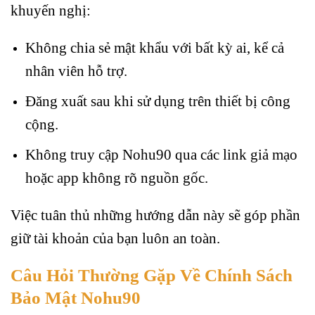
khuyến nghị:
Không chia sẻ mật khẩu với bất kỳ ai, kể cả
nhân viên hỗ trợ.
Đăng xuất sau khi sử dụng trên thiết bị công
cộng.
Không truy cập Nohu90 qua các link giả mạo
hoặc app không rõ nguồn gốc.
Việc tuân thủ những hướng dẫn này sẽ góp phần
giữ tài khoản của bạn luôn an toàn.
Câu Hỏi Thường Gặp Về Chính Sách
Bảo Mật Nohu90