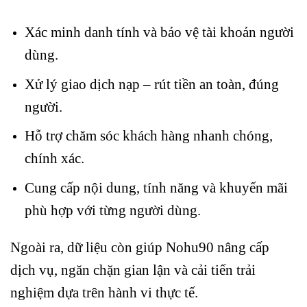
Xác minh danh tính và bảo vệ tài khoản người
dùng.
Xử lý giao dịch nạp – rút tiền an toàn, đúng
người.
Hỗ trợ chăm sóc khách hàng nhanh chóng,
chính xác.
Cung cấp nội dung, tính năng và khuyến mãi
phù hợp với từng người dùng.
Ngoài ra, dữ liệu còn giúp Nohu90 nâng cấp
dịch vụ, ngăn chặn gian lận và cải tiến trải
nghiệm dựa trên hành vi thực tế.