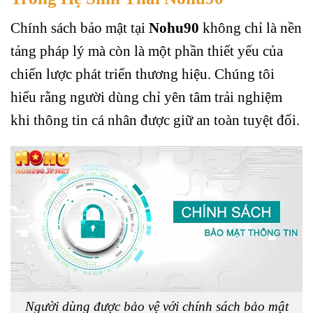
Chính sách bảo mật tại
Nohu90
không chỉ là nền
tảng pháp lý mà còn là một phần thiết yếu của
chiến lược phát triển thương hiệu. Chúng tôi
hiểu rằng người dùng chỉ yên tâm trải nghiệm
khi thông tin cá nhân được giữ an toàn tuyệt đối.
Người dùng được bảo vệ với chính sách bảo mật