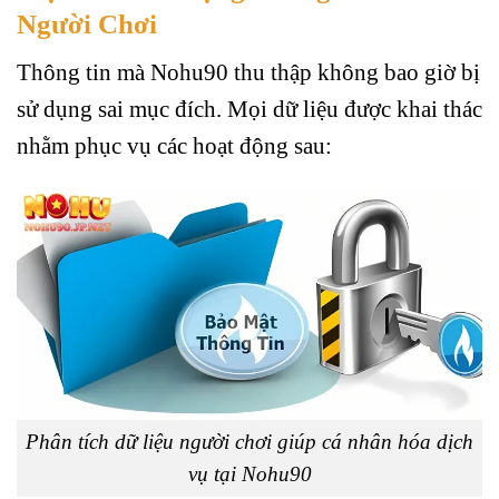
Người Chơi
Thông tin mà Nohu90 thu thập không bao giờ bị
sử dụng sai mục đích. Mọi dữ liệu được khai thác
nhằm phục vụ các hoạt động sau:
Phân tích dữ liệu người chơi giúp cá nhân hóa dịch
vụ tại Nohu90