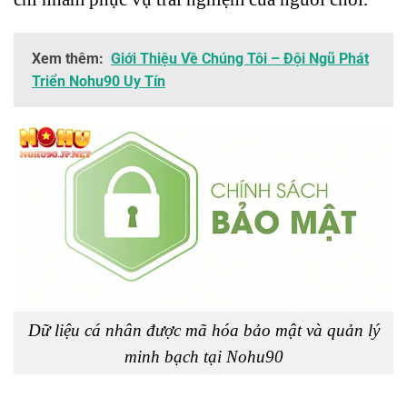
Xem thêm:
Giới Thiệu Về Chúng Tôi – Đội Ngũ Phát
Triển Nohu90 Uy Tín
Dữ liệu cá nhân được mã hóa bảo mật và quản lý
minh bạch tại Nohu90