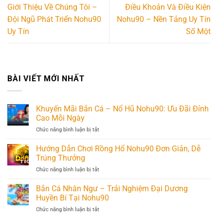
Giới Thiệu Về Chúng Tôi –
Điều Khoản Và Điều Kiện
Đội Ngũ Phát Triển Nohu90
Nohu90 – Nền Tảng Uy Tín
Uy Tín
Số Một
BÀI VIẾT MỚI NHẤT
Khuyến Mãi Bắn Cá – Nổ Hũ Nohu90: Ưu Đãi Đỉnh
Cao Mỗi Ngày
Chức năng bình luận bị tắt
ở
Khuyến
Mãi
Hướng Dẫn Chơi Rồng Hổ Nohu90 Đơn Giản, Dễ
Bắn
Trúng Thưởng
Cá
Chức năng bình luận bị tắt
ở
–
Hướng
Nổ
Dẫn
Bắn Cá Nhân Ngư – Trải Nghiệm Đại Dương
Hũ
Chơi
Nohu90:
Huyền Bí Tại Nohu90
Rồng
Ưu
Chức năng bình luận bị tắt
ở
Hổ
Đãi
Bắn