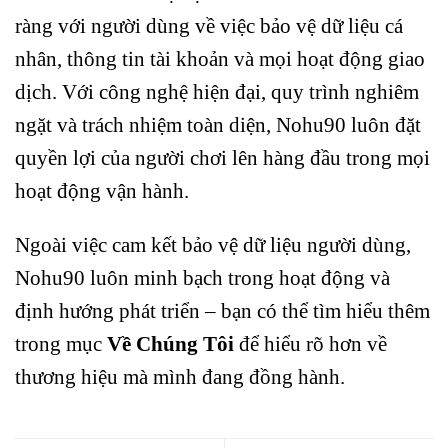
ràng với người dùng về việc bảo vệ dữ liệu cá
nhân, thông tin tài khoản và mọi hoạt động giao
dịch. Với công nghệ hiện đại, quy trình nghiêm
ngặt và trách nhiệm toàn diện, Nohu90 luôn đặt
quyền lợi của người chơi lên hàng đầu trong mọi
hoạt động vận hành.
Ngoài việc cam kết bảo vệ dữ liệu người dùng,
Nohu90 luôn minh bạch trong hoạt động và
định hướng phát triển – bạn có thể tìm hiểu thêm
trong mục
Về Chúng Tôi
để hiểu rõ hơn về
thương hiệu mà mình đang đồng hành.