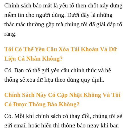
Chính sách bảo mật là yếu tố then chốt xây dựng
niềm tin cho người dùng. Dưới đây là những
thắc mắc thường gặp mà chúng tôi đã giải đáp rõ
ràng.
Tôi Có Thể Yêu Cầu Xóa Tài Khoản Và Dữ
Liệu Cá Nhân Không?
Có. Bạn có thể gửi yêu cầu chính thức và hệ
thống sẽ xóa dữ liệu theo đúng quy định.
Chính Sách Này Có Cập Nhật Không Và Tôi
Có Được Thông Báo Không?
Có. Mỗi khi chính sách có thay đổi, chúng tôi sẽ
gửi email hoặc hiển thị thông báo ngay khi bạn