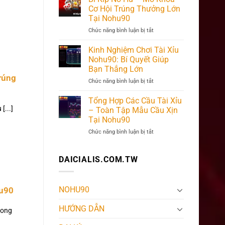
Mắn
Tuệ,
Cơ Hội Trúng Thưởng Lớn
–
Cơ
Tại Nohu90
Biểu
Hội
Chức năng bình luận bị tắt
ở
Tượng
Trúng
Bí
Vàng
Lớn
Kíp
Mang
Kinh Nghiệm Chơi Tài Xỉu
Nổ
Tài
Nohu90: Bí Quyết Giúp
Hũ
Lộc
Bạn Thắng Lớn
–
Tại
rúng
Chức năng bình luận bị tắt
ở
Mở
Nohu90
Kinh
Khóa
Nghiệm
Cơ
Tổng Hợp Các Cầu Tài Xỉu
Chơi
Hội
[...]
– Toàn Tập Mẫu Cầu Xịn
Tài
Trúng
Tại Nohu90
Xỉu
Thưởng
Chức năng bình luận bị tắt
ở
Nohu90:
Lớn
Tổng
Bí
Tại
Hợp
Quyết
Nohu90
Các
DAICIALIS.COM.TW
Giúp
Cầu
Bạn
Tài
Thắng
Xỉu
Lớn
NOHU90
hu90
–
Toàn
HƯỚNG DẪN
Tập
rong
Mẫu