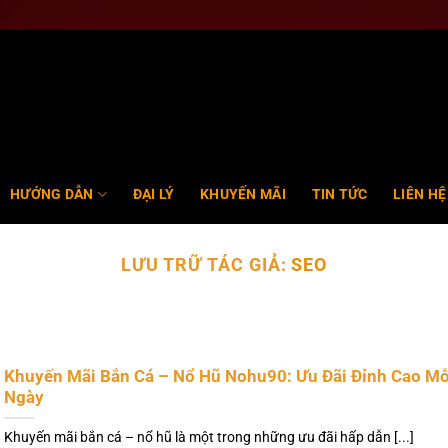
HƯỚNG DẪN
ĐẠI LÝ
KHUYẾN MÃI
TIN TỨC
LIÊN HỆ
LƯU TRỮ TÁC GIẢ:
SEO
Khuyến Mãi Bắn Cá – Nổ Hũ Nohu90: Ưu Đãi Đỉnh Cao Mỗ
Ngày
Khuyến mãi bắn cá – nổ hũ là một trong những ưu đãi hấp dẫn [...]