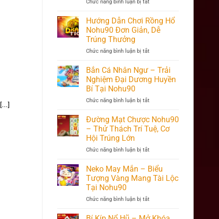
Chức năng bình luận bị tắt
ở
Khuyến
Mãi
Hướng Dẫn Chơi Rồng Hổ
Bắn
Nohu90 Đơn Giản, Dễ
Cá
Trúng Thưởng
–
Chức năng bình luận bị tắt
ở
Nổ
Hướng
Hũ
Dẫn
Nohu90:
Bắn Cá Nhân Ngư – Trải
Chơi
Ưu
Nghiệm Đại Dương Huyền
Rồng
Đãi
Bí Tại Nohu90
Hổ
Đỉnh
Chức năng bình luận bị tắt
ở
Nohu90
Cao
...]
Bắn
Đơn
Mỗi
Cá
Giản,
Đường Mạt Chược Nohu90
Ngày
Nhân
Dễ
– Thử Thách Trí Tuệ, Cơ
Ngư
Trúng
Hội Trúng Lớn
–
Thưởng
Chức năng bình luận bị tắt
ở
Trải
Đường
Nghiệm
Mạt
Đại
Neko May Mắn – Biểu
Chược
Dương
Tượng Vàng Mang Tài Lộc
Nohu90
Huyền
Tại Nohu90
–
Bí
Chức năng bình luận bị tắt
ở
Thử
Tại
Neko
Thách
Nohu90
May
Trí
Bí Kíp Nổ Hũ – Mở Khóa