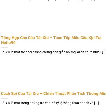
Tổng Hợp Các Cầu Tài Xỉu – Toàn Tập Mẫu Cầu Xịn Tại
Nohu90
Tài xỉu là một trò chơi tưởng chừng đơn giản nhưng lại ẩn chứa nhiều [...
Cách Soi Cầu Tài Xỉu – Chiến Thuật Phân Tích Thông Mi
Tài xỉu là một trong những trò chơi có tỷ lệ thắng thua nhanh và [...]