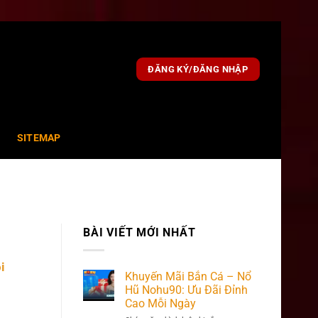
ĐĂNG KÝ/ĐĂNG NHẬP
SITEMAP
BÀI VIẾT MỚI NHẤT
i
Khuyến Mãi Bắn Cá – Nổ
Hũ Nohu90: Ưu Đãi Đỉnh
Cao Mỗi Ngày