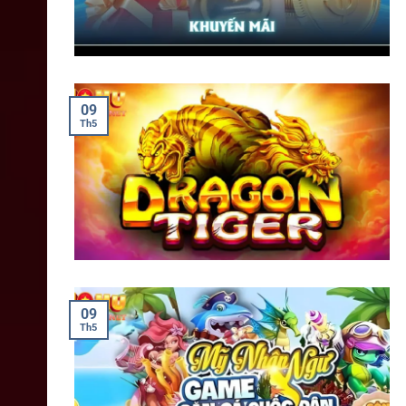
09
Th5
09
Th5